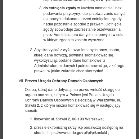
Apartament 14, 3-osobowy z balkonem i
aneksem
w każdym momencie i bez
do cofnięcia zgody
podawania przyczyny, lecz przetwarzanie danych
Dostępna liczba: 1
osobowych dokonane przed cofnięciem zgody
nadal pozostanie zgodne z prawem. Cofnięcie
2
3 osoby
pow. 22,00 m
1 sypialnia
zgody spowoduje zaprzestanie przetwarzania
1 łóżko pojedyncze (Single), 1 łóżko podwójne (Double), 2 łóżka
przez Administratora danych osobowych w celu,
pojedyncze (Single) - do decyzji gościa
w którym zgoda ta została wyrażona.
444,00 zł
Aby skorzystać z wyżej wymienionych praw, osoba,
której dane dotyczą, powinna skontaktować się,
2 osoby / 1 noc
wykorzystując podane dane kontaktowe, z
Administratorem danych i poinformować go, z którego
prawa i w jakim zakresie chce skorzystać.
Udostępnij
Szczegóły
Dostępność
Prezes Urzędu Ochrony Danych Osobowych
Pokaż oferty
Osoba, której dane dotyczą, ma prawo wnieść skargę do
organu nadzoru, którym w Polsce jest Prezes Urzędu
Ochrony Danych Osobowych z siedzibą w Warszawie, ul.
Stawki 2, z którym można kontaktować się w następujący
POZOSTAŁE OFERTY
sposób:
listownie: ul. Stawki 2, 00-193 Warszawa;
przez elektroniczną skrzynkę podawczą dostępną na
stronie: https://www.uodo.gov.pl/pl/p/kontakt ;