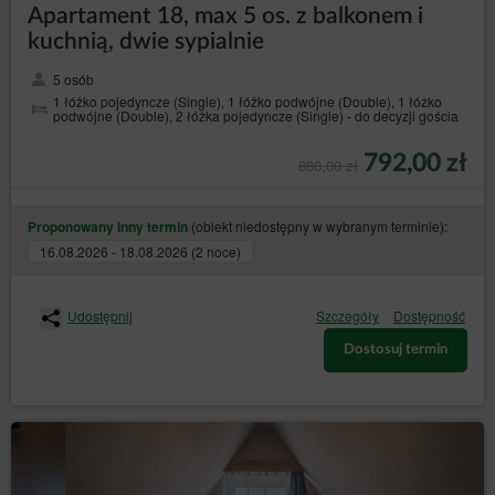
cookies przez Sklep internetowy. Jednocześnie
Apartament 18, max 5 os. z balkonem i
Administrator danych zastrzega, że wyłączenie
kuchnią, dwie sypialnie
obsługi plików cookies niezbędnych dla procesów
uwierzytelniania, bezpieczeństwa, utrzymania
5 osób
preferencji Gościa/Użytkownika Serwisu może
1 łóżko pojedyncze (Single), 1 łóżko podwójne (Double), 1 łóżko
utrudnić, a w skrajnych przypadkach może
podwójne (Double), 2 łóżka pojedyncze (Single) - do decyzji gościa
uniemożliwić korzystanie z Serwisu.
Jeżeli Gość/Użytkownik Serwisu nie wyraża zgody na
792,00 zł
880,00 zł
korzystanie przez Serwis z plików cookies, może
skorzystać z opcji: „Nie wyrażam zgody”, dostępnej
również w komunikacie o korzystaniu z plików cookies
(obiekt niedostępny w wybranym terminie):
przez Sklep internetowy bądź dokonać zmian w
Proponowany inny termin
ustawieniach przeglądarki internetowej, z której
16.08.2026 - 18.08.2026 (2 noce)
aktualnie korzysta (może to jednak spowodować
niepoprawne działanie strony Serwisu).
W celu zarządzania ustawieniami cookies, należy
Udostępnij
Szczegóły
Dostępność
wybrać z listy poniżej przeglądarkę internetową/
system i postępować zgodnie z instrukcjami:
Dostosuj termin
Internet Explorer
Chrome
Safari
Firefox