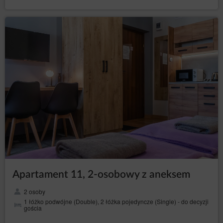
Gościa/Użytkownika przez okres 6 miesięcy.
Rozwiązanie umowy następuje z zachowaniem
siedmiodniowego okresu wypowiedzenia.
Usługodawca może zastrzec, że ponowna rejestracja
Konta będzie wymagać zezwolenia Usługodawcy.
Zamknij
Apartament 11, 2-osobowy z aneksem
2 osoby
1 łóżko podwójne (Double), 2 łóżka pojedyncze (Single) - do decyzji
gościa