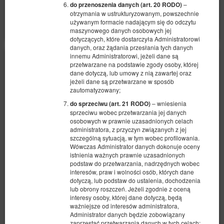
Udostępnij
Szczegóły
Dostępność
–
do przenoszenia danych (art. 20 RODO)
otrzymania w ustrukturyzowanym, powszechnie
Pokaż oferty
używanym formacie nadającym się do odczytu
maszynowego danych osobowych jej
dotyczących, które dostarczyła Administratorowi
danych, oraz żądania przesłania tych danych
innemu Administratorowi, jeżeli dane są
przetwarzane na podstawie zgody osoby, której
dane dotyczą, lub umowy z nią zawartej oraz
jeżeli dane są przetwarzane w sposób
zautomatyzowany;
– wniesienia
do sprzeciwu (art. 21 RODO)
sprzeciwu wobec przetwarzania jej danych
osobowych w prawnie uzasadnionych celach
administratora, z przyczyn związanych z jej
szczególną sytuacją, w tym wobec profilowania.
Wówczas Administrator danych dokonuje oceny
istnienia ważnych prawnie uzasadnionych
podstaw do przetwarzania, nadrzędnych wobec
interesów, praw i wolności osób, których dane
dotyczą, lub podstaw do ustalenia, dochodzenia
lub obrony roszczeń. Jeżeli zgodnie z oceną
interesy osoby, której dane dotyczą, będą
ważniejsze od interesów administratora,
Administrator danych będzie zobowiązany
zaprzestać przetwarzania danych w tych celach;