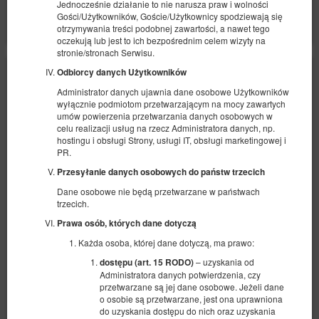
Jednocześnie działanie to nie narusza praw i wolności
Pokaż oferty
Gości/Użytkowników, Goście/Użytkownicy spodziewają się
otrzymywania treści podobnej zawartości, a nawet tego
oczekują lub jest to ich bezpośrednim celem wizyty na
stronie/stronach Serwisu.
Odbiorcy danych Użytkowników
Administrator danych ujawnia dane osobowe Użytkowników
wyłącznie podmiotom przetwarzającym na mocy zawartych
umów powierzenia przetwarzania danych osobowych w
celu realizacji usług na rzecz Administratora danych, np.
hostingu i obsługi Strony, usługi IT, obsługi marketingowej i
PR.
Przesyłanie danych osobowych do państw trzecich
Dane osobowe nie będą przetwarzane w państwach
trzecich.
Prawa osób, których dane dotyczą
Każda osoba, której dane dotyczą, ma prawo:
– uzyskania od
dostępu (art. 15 RODO)
Administratora danych potwierdzenia, czy
przetwarzane są jej dane osobowe. Jeżeli dane
o osobie są przetwarzane, jest ona uprawniona
Apartament 22, 3-osobowy z balkonem i
do uzyskania dostępu do nich oraz uzyskania