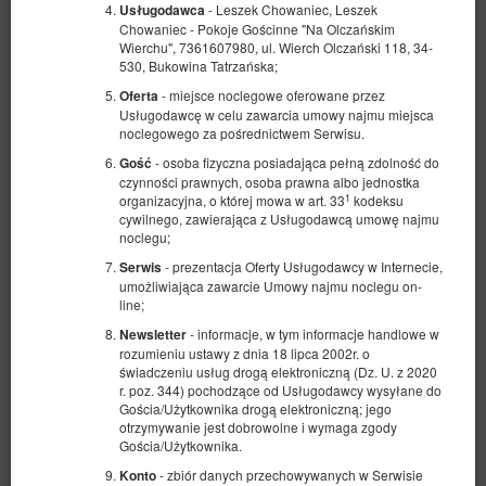
- Leszek Chowaniec, Leszek
Usługodawca
Chowaniec - Pokoje Gościnne "Na Olczańskim
Wierchu", 7361607980, ul. Wierch Olczański 118, 34-
530, Bukowina Tatrzańska;
- miejsce noclegowe oferowane przez
Oferta
Usługodawcę w celu zawarcia umowy najmu miejsca
noclegowego za pośrednictwem Serwisu.
- osoba fizyczna posiadająca pełną zdolność do
Gość
czynności prawnych, osoba prawna albo jednostka
1
organizacyjna, o której mowa w art. 33
kodeksu
Apartament 16, podwójne łóżko z
cywilnego, zawierająca z Usługodawcą umowę najmu
noclegu;
balkonem i aneksem
- prezentacja Oferty Usługodawcy w Internecie,
Serwis
Oferta wyróżniona
umożliwiająca zawarcie Umowy najmu noclegu on-
line;
Dostępna liczba: 1
- informacje, w tym informacje handlowe w
Newsletter
2
2 osoby
pow. 18,00 m
1 sypialnia
rozumieniu ustawy z dnia 18 lipca 2002r. o
1 łóżko podwójne (Double)
świadczeniu usług drogą elektroniczną (Dz. U. z 2020
r. poz. 344) pochodzące od Usługodawcy wysyłane do
312,00 zł
Gościa/Użytkownika drogą elektroniczną; jego
otrzymywanie jest dobrowolne i wymaga zgody
2 osoby / 1 noc
Gościa/Użytkownika.
- zbiór danych przechowywanych w Serwisie
Konto