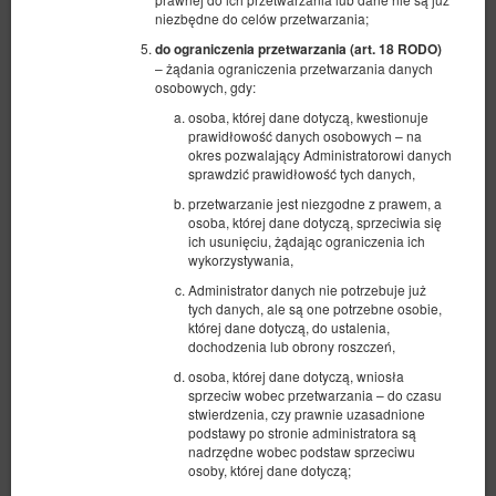
niezbędne do celów przetwarzania;
do ograniczenia przetwarzania (art. 18 RODO)
– żądania ograniczenia przetwarzania danych
osobowych, gdy:
osoba, której dane dotyczą, kwestionuje
prawidłowość danych osobowych – na
okres pozwalający Administratorowi danych
sprawdzić prawidłowość tych danych,
przetwarzanie jest niezgodne z prawem, a
osoba, której dane dotyczą, sprzeciwia się
Apartament 17, 3-osobowy z balkonem i
ich usunięciu, żądając ograniczenia ich
wykorzystywania,
aneksem
Administrator danych nie potrzebuje już
Dostępna liczba: 1
tych danych, ale są one potrzebne osobie,
2
3 osoby
pow. 27,00 m
1 sypialnia
której dane dotyczą, do ustalenia,
dochodzenia lub obrony roszczeń,
1 łóżko pojedyncze (Single), 1 łóżko podwójne (Double), 2 łóżka
pojedyncze (Single) - do decyzji gościa
osoba, której dane dotyczą, wniosła
sprzeciw wobec przetwarzania – do czasu
444,00 zł
stwierdzenia, czy prawnie uzasadnione
podstawy po stronie administratora są
2 osoby / 1 noc
nadrzędne wobec podstaw sprzeciwu
osoby, której dane dotyczą;