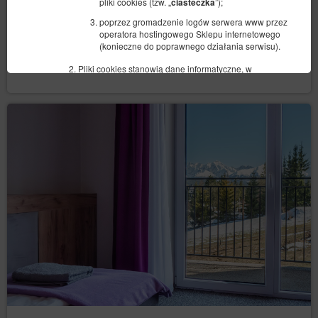
pliki cookies (tzw. „
”);
ciasteczka
poprzez gromadzenie logów serwera www przez
operatora hostingowego Sklepu internetowego
Udostępnij
Szczegóły
Dostępność
(konieczne do poprawnego działania serwisu).
Dostosuj termin
Pliki cookies stanowią dane informatyczne, w
szczególności pliki tekstowe, które są przechowywane
w urządzeniu końcowym Gościa/Użytkownika Serwisu
i przeznaczone są do korzystania ze strony Serwisu.
Cookies zazwyczaj zawierają nazwę strony
internetowej, z której pochodzą, czas przechowywania
ich na urządzeniu końcowym oraz unikalny numer.
Serwis korzysta z plików cookies wyłącznie po
wyrażeniu przez Gościa/Użytkownika Serwisu
uprzedniej zgody w tym zakresie. Wyrażenie zgody na
korzystanie przez Serwis ze wszystkich plików cookies
następuje poprzez kliknięcie przycisku: „Zgadzam się,
chcę przejść do strony” podczas wyświetlania się
komunikatu o korzystaniu z plików cookies przez
Serwis albo poprzez zamknięcie tego komunikatu.
Zgoda, o której mowa w poprzednim punkcie, może
obejmować wyłącznie wybrane pliki cookies. W takim
przypadku Gość/Użytkownik Serwisu powinien
skorzystać z opcji: „Ustawienia plików cookies”,
dostępnej w komunikacie o korzystaniu z plików