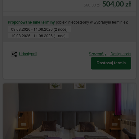
504,00 zł
560,00 zł
wyrażenia takiej zgody, Gość/Użytkownik otrzymywać
będzie na podany przez siebie adres email informację
(Newsletter) Serwisu, a także inne informacje
handlowe wysyłane przez Sprzedawcę.
(obiekt niedostępny w wybranym terminie):
Proponowane inne terminy
09.08.2026 - 11.08.2026 (2 noce)
Gość/Użytkownik może w dowolnym momencie
zrezygnować z otrzymywania Newslettera
10.08.2026 - 11.08.2026 (1 noc)
samodzielnie, poprzez odznaczenie stosownego pola
na stronie swojego Konta lub udając się na
formularz
,
kliknięcie stosownego linku znajdującego się w treści
Udostępnij
Szczegóły
Dostępność
każdego Newslettera lub za pośrednictwem Biura
Obsługi Klienta.
Dostosuj termin
Konto
Gość/Użytkownik nie może umieszczać w Serwisie ani
dostarczać do Usługodawcy treści, w tym opinii i
innych danych o charakterze bezprawnym.
Gość/Użytkownik uzyskuje dostęp do Konta po
dokonaniu rejestracji.
W ramach rejestracji Go/Użytkownik podaje typ konta
lub płeć, imię, nazwisko, nazwę firmy, NIP, dane do
wystawienia dokumentu sprzedaży, adres e-mail oraz
wybiera hasło. Gość/Użytkownik zapewnia, że dane
podane przez niego/nią w formularzu rejestracyjnym,
są zgodne z prawdą. Rejestracja wymaga dokładnego