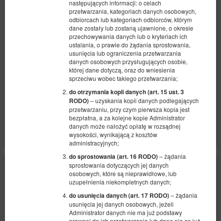
aneksem
następujących informacji: o celach
przetwarzania, kategoriach danych osobowych,
Dostępna liczba: 1
odbiorcach lub kategoriach odbiorców, którym
dane zostały lub zostaną ujawnione, o okresie
2
3 osoby
pow. 26,00 m
1 sypialnia
przechowywania danych lub o kryteriach ich
1 łóżko pojedyncze (Single), 1 łóżko podwójne (Double), 2 łóżka
ustalania, o prawie do żądania sprostowania,
pojedyncze (Single) - do decyzji gościa
usunięcia lub ograniczenia przetwarzania
danych osobowych przysługujących osobie,
444,00 zł
której dane dotyczą, oraz do wniesienia
sprzeciwu wobec takiego przetwarzania;
2 osoby / 1 noc
do otrzymania kopii danych (art. 15 ust. 3
– uzyskania kopii danych podlegających
RODO)
Udostępnij
Szczegóły
Dostępność
przetwarzaniu, przy czym pierwsza kopia jest
bezpłatna, a za kolejne kopie Administrator
Pokaż oferty
danych może nałożyć opłatę w rozsądnej
wysokości, wynikającą z kosztów
administracyjnych;
– żądania
do sprostowania (art. 16 RODO)
sprostowania dotyczących jej danych
osobowych, które są nieprawidłowe, lub
uzupełnienia niekompletnych danych;
– żądania
do usunięcia danych (art. 17 RODO)
usunięcia jej danych osobowych, jeżeli
Administrator danych nie ma już podstawy
prawnej do ich przetwarzania lub dane nie są już