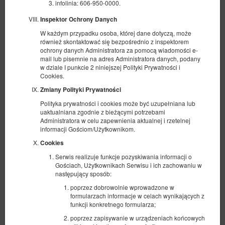
infolinia: 606-950-0000.
Inspektor Ochrony Danych
W każdym przypadku osoba, której dane dotyczą, może
również skontaktować się bezpośrednio z inspektorem
ochrony danych Administratora za pomocą wiadomości e-
mail lub pisemnie na adres Administratora danych, podany
w dziale I punkcie 2 niniejszej Polityki Prywatności i
Cookies.
Zmiany Polityki Prywatności
Polityka prywatności i cookies może być uzupełniana lub
uaktualniana zgodnie z bieżącymi potrzebami
Administratora w celu zapewnienia aktualnej i rzetelnej
informacji Gościom/Użytkownikom.
Apartament 20, 3-osobowy z aneksem
Cookies
3 osoby
Serwis realizuje funkcje pozyskiwania informacji o
1 łóżko pojedyncze (Single), 1 łóżko podwójne (Double)
Gościach, Użytkownikach Serwisu i ich zachowaniu w
następujący sposób:
336,00 zł
poprzez dobrowolnie wprowadzone w
formularzach informacje w celach wynikających z
funkcji konkretnego formularza;
(obiekt niedostępny w wybranym terminie):
Proponowany inny termin
poprzez zapisywanie w urządzeniach końcowych
10.08.2026 - 11.08.2026 (1 noc)