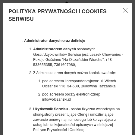
POLITYKA PRYWATNOŚCI I COOKIES
Menu
SERWISU
OFERTA
PROMOCJE
Administrator danych oraz definicje
POCZĄTEK
KONIEC
osobowych
Administratorem danych
09
10
SIERPNIA
SIERPNIA
Gości/Użytkowników Serwisu jest: Leszek Chowaniec -
2026
2026
Pokoje Gościnne "Na Olczańskim Wierchu", +48
533655355, 7361607980,
LICZBA OSÓB
2
Z Administratorem danych można kontaktować się:
pod adresem korespondencyjnym: ul. Wierch
Olczański 118, 34-530, Bukowina Tatrzańska
pod adresem poczty elektronicznej:
info@olczanski.pl
- osoba fizyczna wchodząca na
Użytkownik Serwisu
stronę/strony prezentujące Ofertę i umożliwiające
zawarcie umowy najmu noclegu lub korzystająca z
usług lub funkcjonalności opisanych w niniejszej
Polityce Prywatności i Cookies;