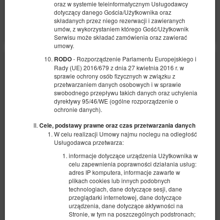
Udostępnij
Szczegóły
Dostępność
oraz w systemie teleinformatycznym Usługodawcy
dotyczący danego Gościa/Użytkownika oraz
Pokaż oferty
składanych przez niego rezerwacji i zawieranych
umów, z wykorzystaniem którego Gość/Użytkownik
Serwisu może składać zamówienia oraz zawierać
umowy.
- Rozporządzenie Parlamentu Europejskiego i
RODO
Rady (UE) 2016/679 z dnia 27 kwietnia 2016 r. w
sprawie ochrony osób fizycznych w związku z
przetwarzaniem danych osobowych i w sprawie
swobodnego przepływu takich danych oraz uchylenia
dyrektywy 95/46/WE (ogólne rozporządzenie o
ochronie danych).
Cele, podstawy prawne oraz czas przetwarzania danych
W celu realizacji Umowy najmu noclegu na odległość
Usługodawca przetwarza:
informacje dotyczące urządzenia Użytkownika w
celu zapewnienia poprawności działania usług:
adres IP komputera, informacje zawarte w
plikach cookies lub innych podobnych
technologiach, dane dotyczące sesji, dane
przeglądarki internetowej, dane dotyczące
Apartament 15, 2-osobowy z balkonem i
urządzenia, dane dotyczące aktywności na
Stronie, w tym na poszczególnych podstronach;
aneksem