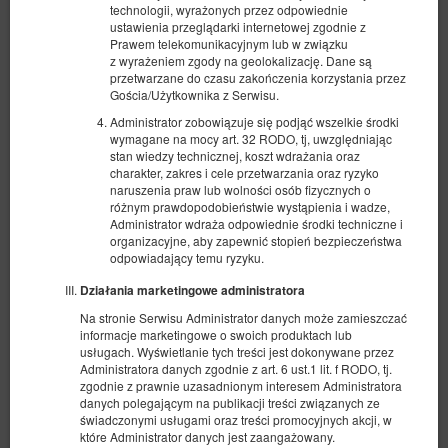
technologii, wyrażonych przez odpowiednie
ustawienia przeglądarki internetowej zgodnie z
Prawem telekomunikacyjnym lub w związku
z wyrażeniem zgody na geolokalizację. Dane są
przetwarzane do czasu zakończenia korzystania przez
Gościa/Użytkownika z Serwisu.
Administrator zobowiązuje się podjąć wszelkie środki
wymagane na mocy art. 32 RODO, tj, uwzględniając
stan wiedzy technicznej, koszt wdrażania oraz
charakter, zakres i cele przetwarzania oraz ryzyko
naruszenia praw lub wolności osób fizycznych o
Pokój 10, podwójne łóżko i mini aneks
różnym prawdopodobieństwie wystąpienia i wadze,
Administrator wdraża odpowiednie środki techniczne i
Oferta wyróżniona
organizacyjne, aby zapewnić stopień bezpieczeństwa
odpowiadający temu ryzyku.
Dostępna liczba: 1
2
2 osoby
pow. 17,00 m
1 sypialnia
Działania marketingowe administratora
1 łóżko podwójne (Double)
Na stronie Serwisu Administrator danych może zamieszczać
informacje marketingowe o swoich produktach lub
264,00 zł
usługach. Wyświetlanie tych treści jest dokonywane przez
Administratora danych zgodnie z art. 6 ust.1 lit. f RODO, tj.
2 osoby / 1 noc
zgodnie z prawnie uzasadnionym interesem Administratora
danych polegającym na publikacji treści związanych ze
świadczonymi usługami oraz treści promocyjnych akcji, w
Udostępnij
Szczegóły
Dostępność
które Administrator danych jest zaangażowany.