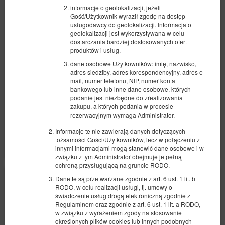
informacje o geolokalizacji, jeżeli
Oferta wyróżniona
Gość/Użytkownik wyraził zgodę na dostęp
usługodawcy do geolokalizacji. Informacja o
Dostępna liczba: 1
geolokalizacji jest wykorzystywana w celu
2
2 osoby
pow. 18,00 m
1 sypialnia
dostarczania bardziej dostosowanych ofert
produktów i usług.
1 łóżko podwójne (Double), 2 łóżka pojedyncze (Single) - do decyzji
gościa
dane osobowe Użytkowników: imię, nazwisko,
adres siedziby, adres korespondencyjny, adres e-
312,00 zł
mail, numer telefonu, NIP, numer konta
bankowego lub inne dane osobowe, których
2 osoby / 1 noc
podanie jest niezbędne do zrealizowania
zakupu, a których podania w procesie
rezerwacyjnym wymaga Administrator.
Udostępnij
Szczegóły
Dostępność
Informacje te nie zawierają danych dotyczących
Pokaż oferty
tożsamości Gości/Użytkowników, lecz w połączeniu z
innymi informacjami mogą stanowić dane osobowe i w
związku z tym Administrator obejmuje je pełną
ochroną przysługującą na gruncie RODO.
Dane te są przetwarzane zgodnie z art. 6 ust. 1 lit. b
RODO, w celu realizacji usługi, tj. umowy o
świadczenie usług drogą elektroniczną zgodnie z
Regulaminem oraz zgodnie z art. 6 ust. 1 lit. a RODO,
w związku z wyrażeniem zgody na stosowanie
określonych plików cookies lub innych podobnych