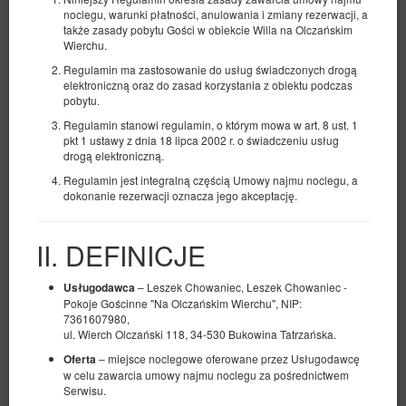
noclegu, warunki płatności, anulowania i zmiany rezerwacji, a
także zasady pobytu Gości w obiekcie Willa na Olczańskim
Wierchu.
Regulamin ma zastosowanie do usług świadczonych drogą
elektroniczną oraz do zasad korzystania z obiektu podczas
pobytu.
Regulamin stanowi regulamin, o którym mowa w art. 8 ust. 1
pkt 1 ustawy z dnia 18 lipca 2002 r. o świadczeniu usług
drogą elektroniczną.
Regulamin jest integralną częścią Umowy najmu noclegu, a
Apartament 17, 3-osobowy z balkonem i
dokonanie rezerwacji oznacza jego akceptację.
aneksem
Dostępna liczba: 1
II. DEFINICJE
2
3 osoby
pow. 27,00 m
1 sypialnia
1 łóżko pojedyncze (Single), 1 łóżko podwójne (Double), 2 łóżka
pojedyncze (Single) - do decyzji gościa
– Leszek Chowaniec, Leszek Chowaniec -
Usługodawca
Pokoje Gościnne "Na Olczańskim Wierchu", NIP:
7361607980,
444,00 zł
ul. Wierch Olczański 118, 34-530 Bukowina Tatrzańska.
2 osoby / 1 noc
– miejsce noclegowe oferowane przez Usługodawcę
Oferta
w celu zawarcia umowy najmu noclegu za pośrednictwem
Serwisu.
Udostępnij
Szczegóły
Dostępność