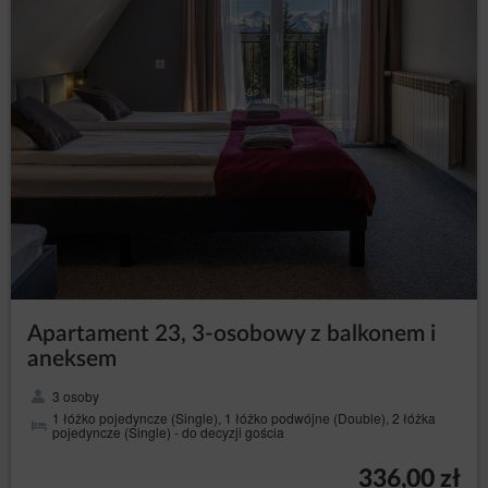
Apartament 23, 3-osobowy z balkonem i
aneksem
3 osoby
1 łóżko pojedyncze (Single), 1 łóżko podwójne (Double), 2 łóżka
pojedyncze (Single) - do decyzji gościa
336,00 zł