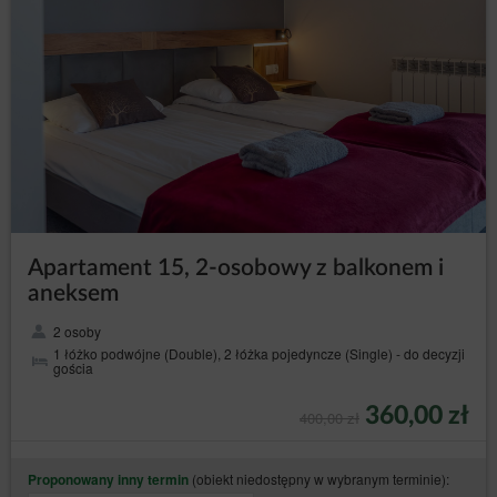
Zgodnie z art. 38 pkt 12 ustawy z dnia 30 maja 2014 r. o
prawach konsumenta, Gościowi nie przysługuje prawo
odstąpienia od umowy zawartej na odległość.
Zamknij
Apartament 15, 2-osobowy z balkonem i
aneksem
2 osoby
1 łóżko podwójne (Double), 2 łóżka pojedyncze (Single) - do decyzji
gościa
360,00 zł
400,00 zł
(obiekt niedostępny w wybranym terminie):
Proponowany inny termin