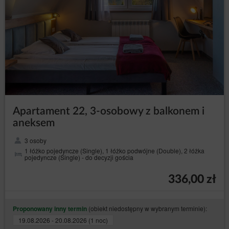
1. Zasady ogólne pobytu
Doba hotelowa trwa od godziny
w dniu przyjazdu do
15:00
godziny
w dniu wyjazdu, o ile nie ustalono inaczej.
11:00
Goście zobowiązani są do okazania dokumentu tożsamości
na żądanie Usługodawcy.
Cisza nocna obowiązuje w godzinach
.
22:00–6:00
Liczba osób przebywających w apartamencie lub pokoju nie
może przekraczać liczby zadeklarowanej w rezerwacji.
Apartament 22, 3-osobowy z balkonem i
aneksem
2. Odpowiedzialność Gości
3 osoby
Goście ponoszą odpowiedzialność materialną za wszelkie
1 łóżko pojedyncze (Single), 1 łóżko podwójne (Double), 2 łóżka
szkody powstałe z ich winy lub winy osób im towarzyszących.
pojedyncze (Single) - do decyzji gościa
Zabronione jest wynoszenie wyposażenia obiektu poza teren
336,00 zł
Willi.
Goście zobowiązani są do utrzymywania porządku w
zajmowanych pokojach oraz częściach wspólnych.
(obiekt niedostępny w wybranym terminie):
Proponowany inny termin
19.08.2026 - 20.08.2026 (1 noc)