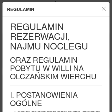
REGULAMIN
Menu
REGULAMIN
OFERTA
PROMOCJE
REZERWACJI,
POCZĄTEK
KONIEC
NAJMU NOCLEGU
09
10
SIERPNIA
SIERPNIA
2026
2026
LICZBA OSÓB
ORAZ REGULAMIN
2
POBYTU W WILLI NA
OLCZAŃSKIM WIERCHU
I. POSTANOWIENIA
OGÓLNE
Niniejszy Regulamin określa zasady zawarcia umowy najmu