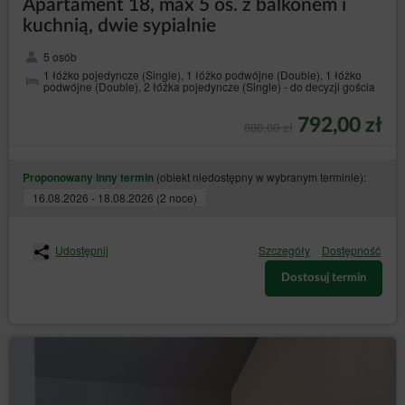
Apartament 18, max 5 os. z balkonem i
5. Parking i części wspólne
kuchnią, dwie sypialnie
5 osób
Parking dostępny jest dla Gości bezpłatnie i jest parkingiem
1 łóżko pojedyncze (Single), 1 łóżko podwójne (Double), 1 łóżko
niestrzeżonym.
podwójne (Double), 2 łóżka pojedyncze (Single) - do decyzji gościa
Willa nie ponosi odpowiedzialności za pozostawione na
parkingu pojzady oraz pozostawione w nich w mienie.
792,00 zł
880,00 zł
Dzieci na terenie obiektu powinny przebywać pod stałą
opieką dorosłych.
(obiekt niedostępny w wybranym terminie):
Proponowany inny termin
W "Strefie Zabawy" na poziomie -1 dzieci muszą pozostawać
pod stałą opieką i nadzorem opiekunów.
16.08.2026 - 18.08.2026 (2 noce)
IX. POSTANOWIENIA
Udostępnij
Szczegóły
Dostępność
KOŃCOWE
Dostosuj termin
Osoba dokonująca rezerwacji ponosi odpowiedzialność za
prawidłowość danych podanych w Formularzu Rezerwacji.
Usługodawca nie ponosi odpowiedzialności za błędnie
wybrany termin lub nieprawidłowe dane.
Umowa podlega prawu polskiemu.