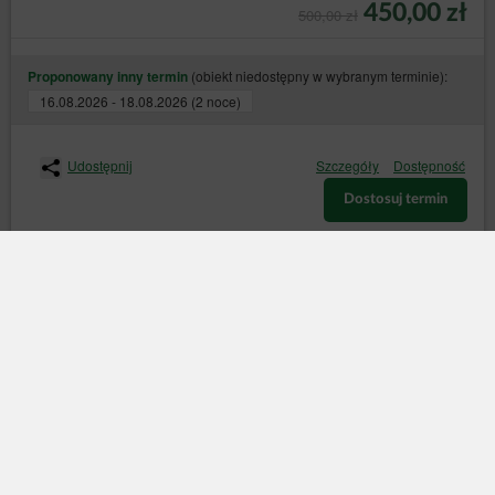
450,00 zł
500,00 zł
(obiekt niedostępny w wybranym terminie):
Proponowany inny termin
16.08.2026 - 18.08.2026 (2 noce)
Udostępnij
Szczegóły
Dostępność
Dostosuj termin
X
Strona korzysta z plików cookie w celu realizacji usług zgodnie z
Polityką dotyczącą cookies
. Możesz określić warunki
przechowywania lub dostępu do cookie w Twojej przeglądarce.
Bezpieczeństwo
Najwyższy poziom bezpieczeństwa zapewnia zgodność ze
standardem PCI DSS.
Wygoda