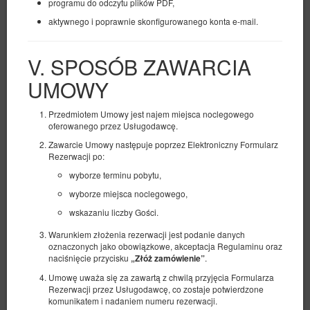
programu do odczytu plików PDF,
aktywnego i poprawnie skonfigurowanego konta e-mail.
V. SPOSÓB ZAWARCIA
UMOWY
Przedmiotem Umowy jest najem miejsca noclegowego
oferowanego przez Usługodawcę.
Zawarcie Umowy następuje poprzez Elektroniczny Formularz
Rezerwacji po:
Apartament 20, 3-osobowy z aneksem
wyborze terminu pobytu,
3 osoby
wyborze miejsca noclegowego,
1 łóżko pojedyncze (Single), 1 łóżko podwójne (Double)
wskazaniu liczby Gości.
Warunkiem złożenia rezerwacji jest podanie danych
336,00 zł
oznaczonych jako obowiązkowe, akceptacja Regulaminu oraz
naciśnięcie przycisku
.
„Złóż zamówienie”
Umowę uważa się za zawartą z chwilą przyjęcia Formularza
(obiekt niedostępny w wybranym terminie):
Proponowany inny termin
Rezerwacji przez Usługodawcę, co zostaje potwierdzone
10.08.2026 - 11.08.2026 (1 noc)
komunikatem i nadaniem numeru rezerwacji.