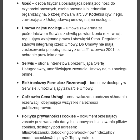
– osoba fizyczna posiadająca pełną zdolność do
Gość
Pokaż oferty
czynności prawnych, osoba prawna lub jednostka
organizacyjna, o której mowa w art. 33¹ Kodeksu cywilnego,
zawierająca z Usługodawcą umowę najmu noclegu.
– umowa zawierana za
Umowa najmu noclegu
pośrednictwem Serwisu z chwilą potwierdzenia rezerwacji,
regulująca wzajemne prawa i obowiązki Stron. Regulamin
stanowi integralną część Umowy. Do Umowy nie mają
zastosowania przepisy ustawy z dnia 21 czerwca 2001 r. o
ochronie praw lokatorów.
– strona internetowa prezentująca Ofertę
Serwis
Usługodawcy, umożliwiająca zawarcie Umowy najmu noclegu
online.
– formularz dostępny w
Elektroniczny Formularz Rezerwacji
Serwisie, umożliwiający zawarcie Umowy.
– cena wskazana podczas składania
Całkowita Cena Usługi
rezerwacji, obejmująca wszystkie należności
publicznoprawne.
– dokument określający
Polityka prywatności i cookies
zasady przetwarzania danych osobowych i stosowania plików
cookies, dostępny pod adresem:
https://olczanski.idobooking.com/book-now/index.php?
Apartament 14, 3-osobowy z balkonem i
module=cookies&displayOnToplayer=true.