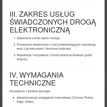
aneksem
Dostępna liczba: 1
III. ZAKRES USŁUG
2
3 osoby
pow. 22,00 m
1 sypialnia
ŚWIADCZONYCH DROGĄ
1 łóżko pojedyncze (Single), 1 łóżko podwójne (Double), 2 łóżka
pojedyncze (Single) - do decyzji gościa
ELEKTRONICZNĄ
444,00 zł
Zawieranie umów najmu noclegu.
2 osoby / 1 noc
Przesyłanie wiadomości e-mail potwierdzających rezerwację
wraz z jej warunkami i terminem płatności.
Udostępnij
Szczegóły
Dostępność
Rejestracja i korzystanie z Konta Gościa w Serwisie (jeżeli
dotyczy).
Pokaż oferty
IV. WYMAGANIA
TECHNICZNE
POZOSTAŁE OFERTY
Korzystanie z Serwisu wymaga:
aktualnej wersji przeglądarki internetowej (Chrome, Firefox,
Edge, Safari),